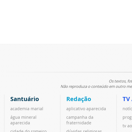
Os textos, fo
Não reproduza o conteúdo em outro meio
Santuário
Redação
TV
academia marial
aplicativo aparecida
notí
água mineral
campanha da
prog
aparecida
fraternidade
tv ao
cidade do romeiro
dúvidas religiosas