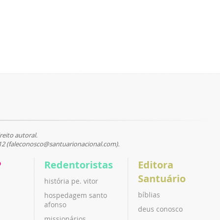
reito autoral.
12 (faleconosco@santuarionacional.com).
P
Redentoristas
Editora
Santuário
história pe. vitor
bíblias
hospedagem santo
afonso
deus conosco
missionários