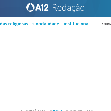
das religiosas
sinodalidade
institucional
ANUNC
POR
REDAÇÃO A12
EM
IGREJA
09 NOV 2015 - 14H29