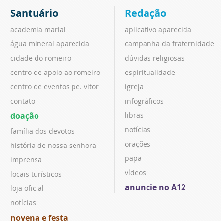
Santuário
Redação
academia marial
aplicativo aparecida
água mineral aparecida
campanha da fraternidade
cidade do romeiro
dúvidas religiosas
centro de apoio ao romeiro
espiritualidade
centro de eventos pe. vitor
igreja
contato
infográficos
doação
libras
notícias
família dos devotos
orações
história de nossa senhora
papa
imprensa
vídeos
locais turísticos
anuncie no A12
loja oficial
notícias
novena e festa