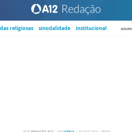
das religiosas
sinodalidade
institucional
ANUNC
POR
REDAÇÃO A12
EM
IGREJA
03 OUT 2015 - 08H00