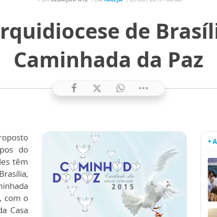
Arquidiocese de Brasíl
Caminhada da Paz
roposto
+ 
spos do
des têm
rasília,
minhada
e, com o
da Casa