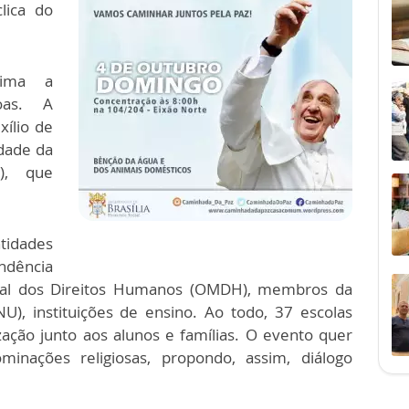
lica do
tima a
oas. A
ílio de
dade da
), que
idades
ndência
dial dos Direitos Humanos (OMDH), membros da
), instituições de ensino. Ao todo, 37 escolas
zação junto aos alunos e famílias. O evento quer
inações religiosas, propondo, assim, diálogo