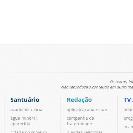
Os textos, fo
Não reproduza o conteúdo em outro meio
Santuário
Redação
TV
academia marial
aplicativo aparecida
notí
água mineral
campanha da
prog
aparecida
fraternidade
tv ao
cidade do romeiro
dúvidas religiosas