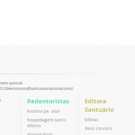
reito autoral.
12 (faleconosco@santuarionacional.com).
P
Redentoristas
Editora
Santuário
história pe. vitor
bíblias
hospedagem santo
afonso
deus conosco
missionários