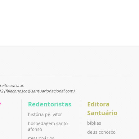
reito autoral.
12 (faleconosco@santuarionacional.com).
P
Redentoristas
Editora
Santuário
história pe. vitor
bíblias
hospedagem santo
afonso
deus conosco
missionários