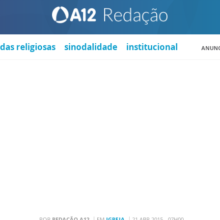
das religiosas
sinodalidade
institucional
ANUNC
POR
REDAÇÃO A12
EM
IGREJA
21 ABR 2015 - 07H00