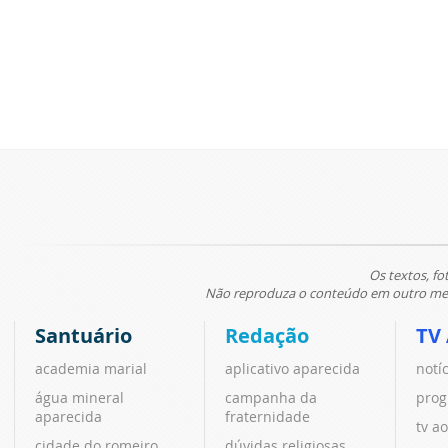
Os textos, fo
Não reproduza o conteúdo em outro meio
Santuário
Redação
TV
academia marial
aplicativo aparecida
notí
água mineral
campanha da
prog
aparecida
fraternidade
tv ao
cidade do romeiro
dúvidas religiosas