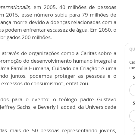
nternationalis
, em 2005, 40 milhões de pessoas
Em 2015, esse número subiu para 79 milhões de
iança morre devido a doenças relacionadas com a
as podem enfrentar escassez de água. Em 2050, o
brigados 200 milhões.
QU
l através de organizações como a Caritas sobre a
a promoção do desenvolvimento humano integral e
Cad
 “Uma Família Humana, Cuidado da Criação” é uma
me
ndo juntos, podemos proteger as pessoas e o
s excessos do consumismo”, enfatizou.
ados para o evento: o teólogo padre Gustavo
S
Jeffrey Sachs, e Beverly Haddad, da Universidade
das mais de 50 pessoas representando jovens,