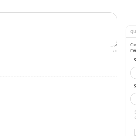
QU
Cad
me
500
S