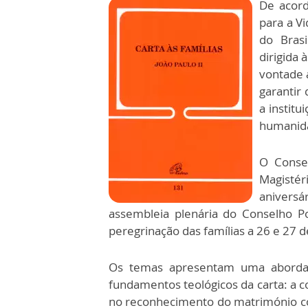
De acord
para a Vi
do Brasi
dirigida 
vontade 
garantir 
a institu
humanid
O Consel
Magistér
aniversá
assembleia plenária do Conselho Po
peregrinação das famílias a 26 e 27 
Os temas apresentam uma abordagem
fundamentos teológicos da carta: a c
no reconhecimento do matrimónio como