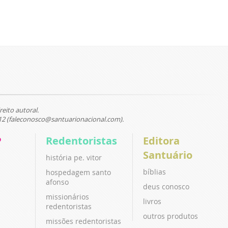
reito autoral.
12 (faleconosco@santuarionacional.com).
P
Redentoristas
Editora
Santuário
história pe. vitor
bíblias
hospedagem santo
afonso
deus conosco
missionários
livros
redentoristas
outros produtos
missões redentoristas