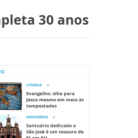
mpleta 30 anos
A12
LITURGIA
Evangelho: olhe para
Jesus mesmo em meio às
tempestades
SANTUÁRIOS
Santuário dedicado a
São José é um tesouro de
fé em BH