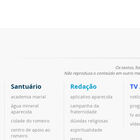
Os textos, fo
Não reproduza o conteúdo em outro meio
Santuário
Redação
TV
academia marial
aplicativo aparecida
notí
água mineral
campanha da
prog
aparecida
fraternidade
tv ao
cidade do romeiro
dúvidas religiosas
víde
centro de apoio ao
espiritualidade
romeiro
igreja