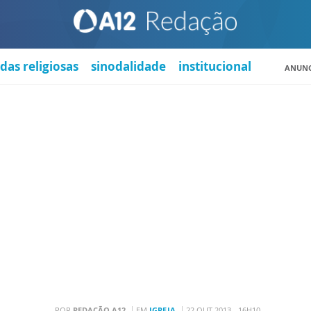
das religiosas
sinodalidade
institucional
ANUNC
POR
REDAÇÃO A12
EM
IGREJA
22 OUT 2013 - 16H10