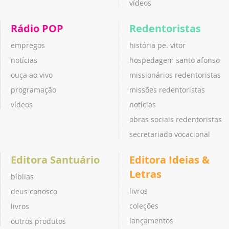
vídeos
Rádio POP
Redentoristas
empregos
história pe. vitor
notícias
hospedagem santo afonso
ouça ao vivo
missionários redentoristas
programação
missões redentoristas
vídeos
notícias
obras sociais redentoristas
secretariado vocacional
Editora Santuário
Editora Ideias &
Letras
bíblias
livros
deus conosco
coleções
livros
lançamentos
outros produtos