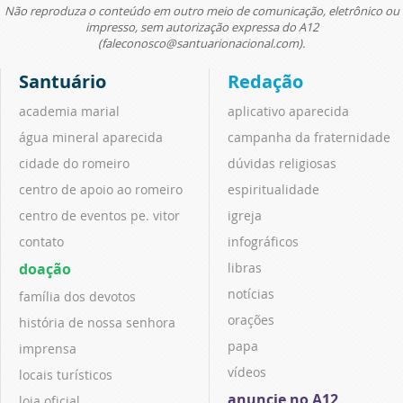
Não reproduza o conteúdo em outro meio de comunicação, eletrônico ou
impresso, sem autorização expressa do A12
(faleconosco@santuarionacional.com).
Santuário
Redação
academia marial
aplicativo aparecida
água mineral aparecida
campanha da fraternidade
cidade do romeiro
dúvidas religiosas
centro de apoio ao romeiro
espiritualidade
centro de eventos pe. vitor
igreja
contato
infográficos
doação
libras
notícias
família dos devotos
orações
história de nossa senhora
papa
imprensa
vídeos
locais turísticos
anuncie no A12
loja oficial