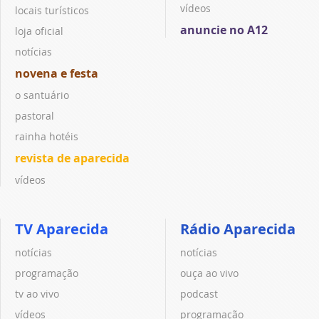
vídeos
locais turísticos
anuncie no A12
loja oficial
notícias
novena e festa
o santuário
pastoral
rainha hotéis
revista de aparecida
vídeos
TV Aparecida
Rádio Aparecida
notícias
notícias
programação
ouça ao vivo
tv ao vivo
podcast
vídeos
programação