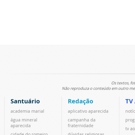
Os textos, fo
Não reproduza o conteúdo em outro meio
Santuário
Redação
TV
academia marial
aplicativo aparecida
notí
água mineral
campanha da
prog
aparecida
fraternidade
tv ao
cidade do romeiro
dúvidas religiosas