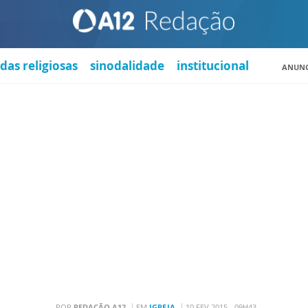
das religiosas
sinodalidade
institucional
ANUNC
POR
REDAÇÃO A12
EM
IGREJA
10 FEV 2015 - 09H43