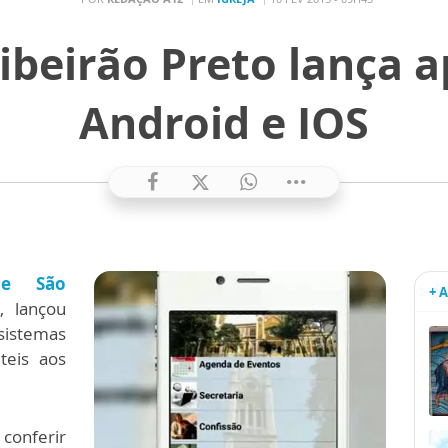
ibeirão Preto lança a
Android e IOS
de São
+ 
, lançou
sistemas
teis aos
onferir