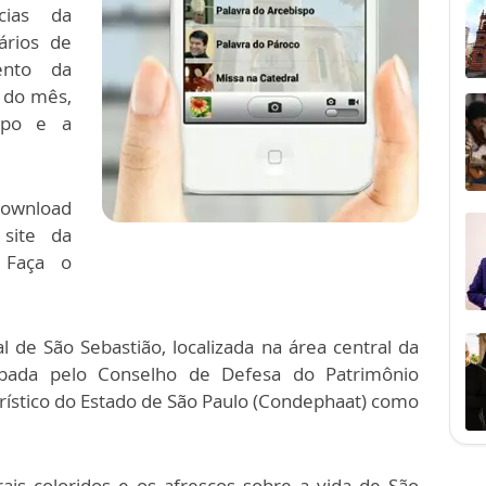
cias da
ários de
ento da
s do mês,
ispo e a
download
 site da
. Faça o
l de São Sebastião, localizada na área central da
mbada pelo Conselho de Defesa do Patrimônio
Turístico do Estado de São Paulo (Condephaat) como
rais coloridos e os afrescos sobre a vida de São