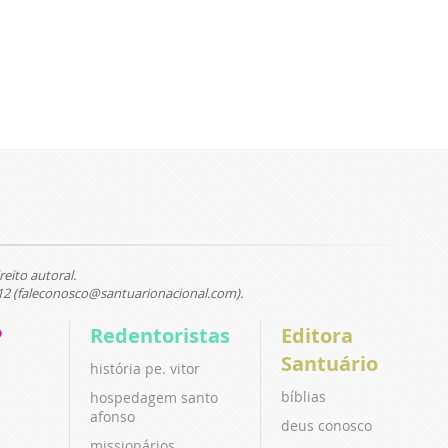
reito autoral.
12 (faleconosco@santuarionacional.com).
P
Redentoristas
Editora
Santuário
história pe. vitor
bíblias
hospedagem santo
afonso
deus conosco
missionários