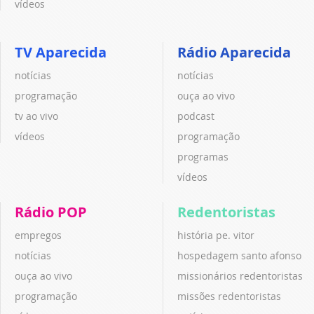
vídeos
TV Aparecida
Rádio Aparecida
notícias
notícias
programação
ouça ao vivo
tv ao vivo
podcast
vídeos
programação
programas
vídeos
Rádio POP
Redentoristas
empregos
história pe. vitor
notícias
hospedagem santo afonso
ouça ao vivo
missionários redentoristas
programação
missões redentoristas