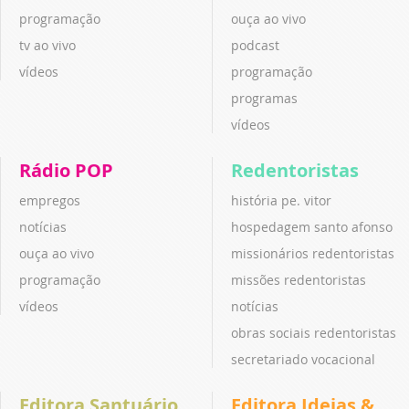
programação
ouça ao vivo
tv ao vivo
podcast
vídeos
programação
programas
vídeos
Rádio POP
Redentoristas
empregos
história pe. vitor
notícias
hospedagem santo afonso
ouça ao vivo
missionários redentoristas
programação
missões redentoristas
vídeos
notícias
obras sociais redentoristas
secretariado vocacional
Editora Santuário
Editora Ideias &