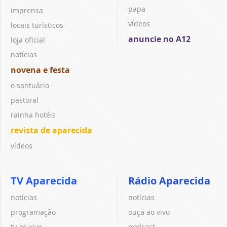
papa
imprensa
vídeos
locais turísticos
anuncie no A12
loja oficial
notícias
novena e festa
o santuário
pastoral
rainha hotéis
revista de aparecida
vídeos
TV Aparecida
Rádio Aparecida
notícias
notícias
programação
ouça ao vivo
tv ao vivo
podcast