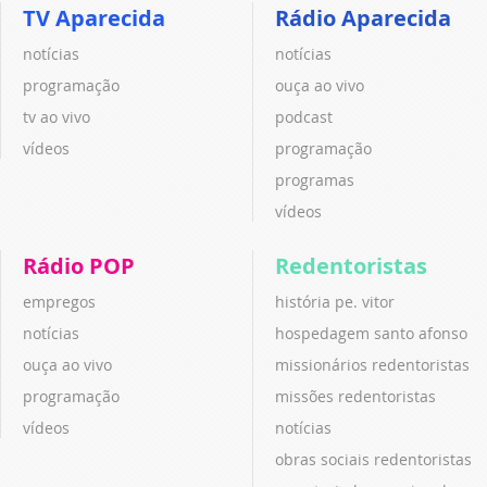
TV Aparecida
Rádio Aparecida
notícias
notícias
programação
ouça ao vivo
tv ao vivo
podcast
vídeos
programação
programas
vídeos
Rádio POP
Redentoristas
empregos
história pe. vitor
notícias
hospedagem santo afonso
ouça ao vivo
missionários redentoristas
programação
missões redentoristas
vídeos
notícias
obras sociais redentoristas