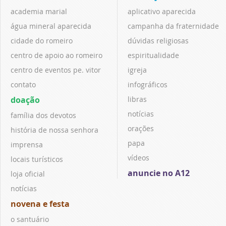
academia marial
aplicativo aparecida
água mineral aparecida
campanha da fraternidade
cidade do romeiro
dúvidas religiosas
centro de apoio ao romeiro
espiritualidade
centro de eventos pe. vitor
igreja
contato
infográficos
doação
libras
notícias
família dos devotos
orações
história de nossa senhora
papa
imprensa
vídeos
locais turísticos
anuncie no A12
loja oficial
notícias
novena e festa
o santuário