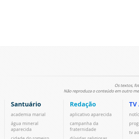
Os textos, fo
Não reproduza o conteúdo em outro meio
Santuário
Redação
TV
academia marial
aplicativo aparecida
notí
água mineral
campanha da
prog
aparecida
fraternidade
tv ao
cidade do romeiro
dúvidas religiosas