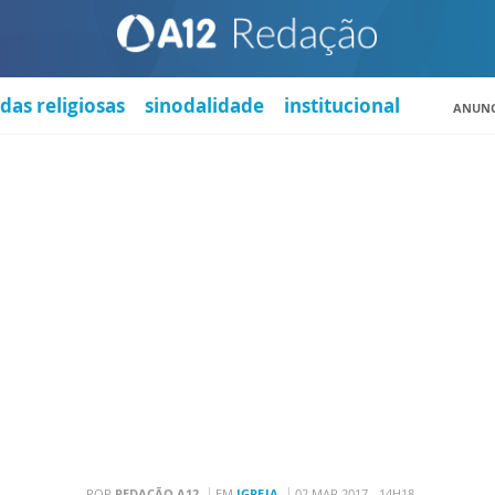
das religiosas
sinodalidade
institucional
ANUNC
POR
REDAÇÃO A12
EM
IGREJA
02 MAR 2017 - 14H18