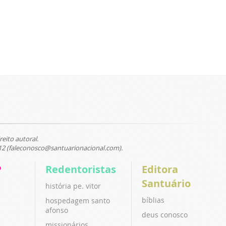
reito autoral.
12 (faleconosco@santuarionacional.com).
P
Redentoristas
Editora
Santuário
história pe. vitor
bíblias
hospedagem santo
afonso
deus conosco
missionários