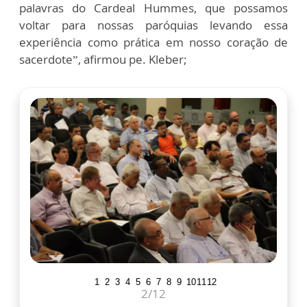
palavras do Cardeal Hummes, que possamos
voltar para nossas paróquias levando essa
experiência como prática em nosso coração de
sacerdote”, afirmou pe. Kleber;
1
2
3
4
5
6
7
8
9
10
11
12
2
/12