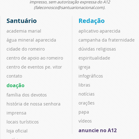
impresso, sem autorização expressa do A12
(faleconosco@santuarionacional.com).
Santuário
Redação
academia marial
aplicativo aparecida
água mineral aparecida
campanha da fraternidade
cidade do romeiro
dúvidas religiosas
centro de apoio ao romeiro
espiritualidade
centro de eventos pe. vitor
igreja
contato
infográficos
doação
libras
notícias
família dos devotos
orações
história de nossa senhora
papa
imprensa
vídeos
locais turísticos
anuncie no A12
loja oficial