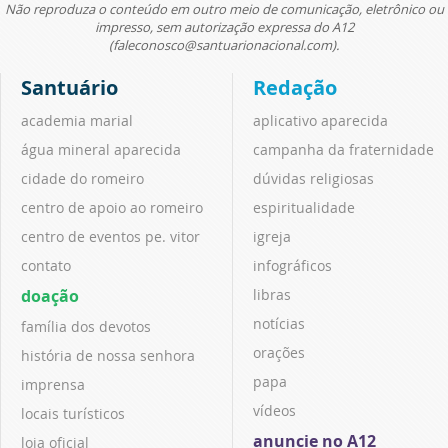
Não reproduza o conteúdo em outro meio de comunicação, eletrônico ou
impresso, sem autorização expressa do A12
(faleconosco@santuarionacional.com).
Santuário
Redação
academia marial
aplicativo aparecida
água mineral aparecida
campanha da fraternidade
cidade do romeiro
dúvidas religiosas
centro de apoio ao romeiro
espiritualidade
centro de eventos pe. vitor
igreja
contato
infográficos
doação
libras
notícias
família dos devotos
orações
história de nossa senhora
papa
imprensa
vídeos
locais turísticos
anuncie no A12
loja oficial