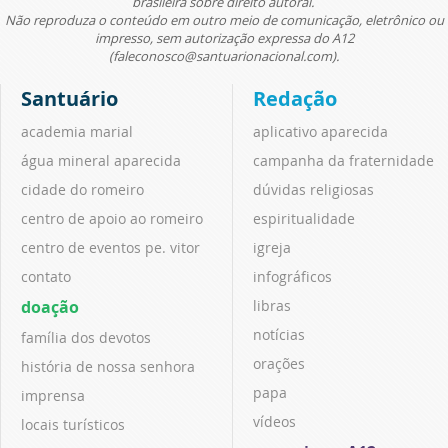
brasileira sobre direito autoral.
Não reproduza o conteúdo em outro meio de comunicação, eletrônico ou
impresso, sem autorização expressa do A12
(faleconosco@santuarionacional.com).
Santuário
Redação
academia marial
aplicativo aparecida
água mineral aparecida
campanha da fraternidade
cidade do romeiro
dúvidas religiosas
centro de apoio ao romeiro
espiritualidade
centro de eventos pe. vitor
igreja
contato
infográficos
doação
libras
notícias
família dos devotos
orações
história de nossa senhora
papa
imprensa
vídeos
locais turísticos