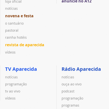
anuncie no A12
loja oficial
notícias
novena e festa
o santuário
pastoral
rainha hotéis
revista de aparecida
vídeos
TV Aparecida
Rádio Aparecida
notícias
notícias
programação
ouça ao vivo
tv ao vivo
podcast
vídeos
programação
programas