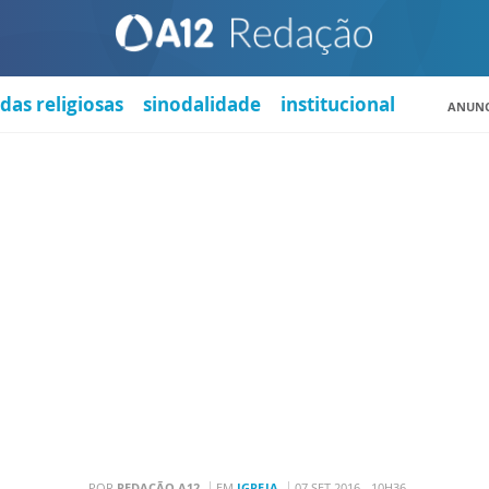
das religiosas
sinodalidade
institucional
ANUNC
POR
REDAÇÃO A12
EM
IGREJA
07 SET 2016 - 10H36