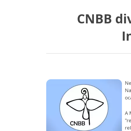
CNBB di
I
Ne
Na
oc
A 
"r
re