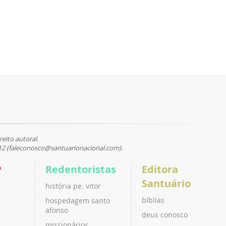
reito autoral.
12 (faleconosco@santuarionacional.com).
P
Redentoristas
Editora
Santuário
história pe. vitor
bíblias
hospedagem santo
afonso
deus conosco
missionários