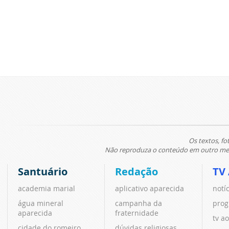
Os textos, fo
Não reproduza o conteúdo em outro meio
Santuário
Redação
TV
academia marial
aplicativo aparecida
notí
água mineral
campanha da
prog
aparecida
fraternidade
tv ao
cidade do romeiro
dúvidas religiosas