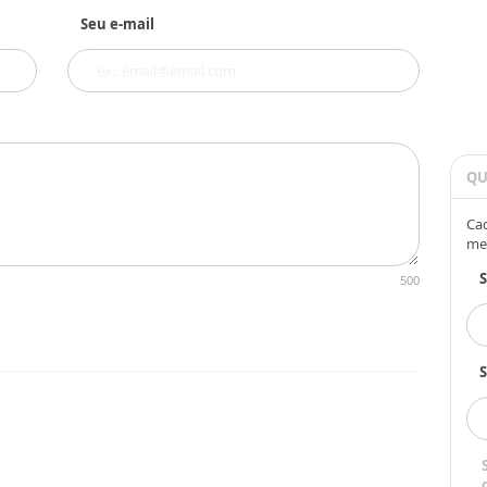
Seu e-mail
QU
Cad
me
500
S