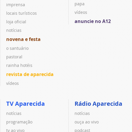
papa
imprensa
vídeos
locais turísticos
anuncie no A12
loja oficial
notícias
novena e festa
o santuário
pastoral
rainha hotéis
revista de aparecida
vídeos
TV Aparecida
Rádio Aparecida
notícias
notícias
programação
ouça ao vivo
tv ao vivo
podcast