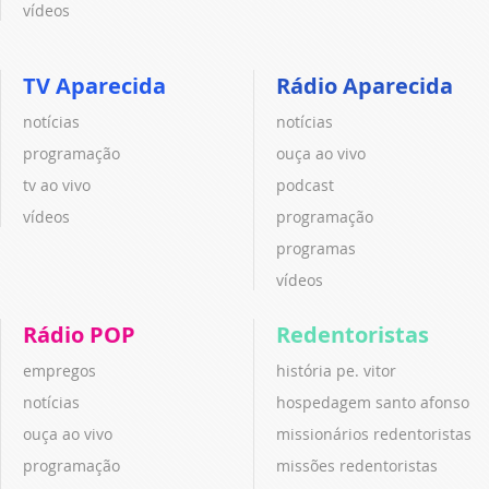
vídeos
TV Aparecida
Rádio Aparecida
notícias
notícias
programação
ouça ao vivo
tv ao vivo
podcast
vídeos
programação
programas
vídeos
Rádio POP
Redentoristas
empregos
história pe. vitor
notícias
hospedagem santo afonso
ouça ao vivo
missionários redentoristas
programação
missões redentoristas