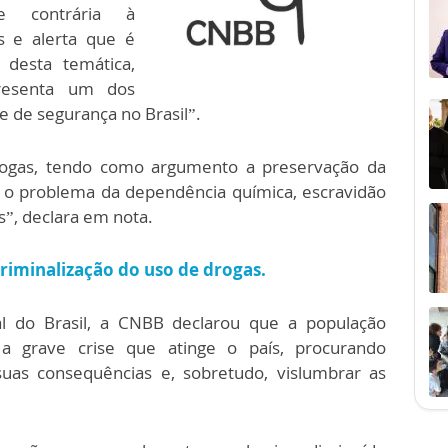
e contrária à
s e alerta que é
 desta temática,
resenta um dos
 de segurança no Brasil”.
rogas, tendo como argumento a preservação da
r o problema da dependência química, escravidão
”, declara em nota.
criminalização do uso de drogas.
l do Brasil, a CNBB declarou que a população
 a grave crise que atinge o país, procurando
 suas consequências e, sobretudo, vislumbrar as