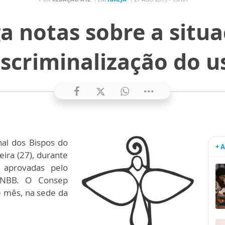
a notas sobre a situa
escriminalização do u
nal dos Bispos do
+ 
eira (27), durante
 aprovadas pelo
 CNBB. O Consep
e mês, na sede da