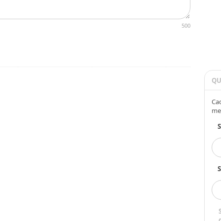
500
QU
Cad
me
S