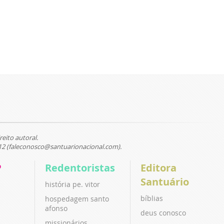
reito autoral.
12 (faleconosco@santuarionacional.com).
P
Redentoristas
Editora
Santuário
história pe. vitor
bíblias
hospedagem santo
afonso
deus conosco
missionários