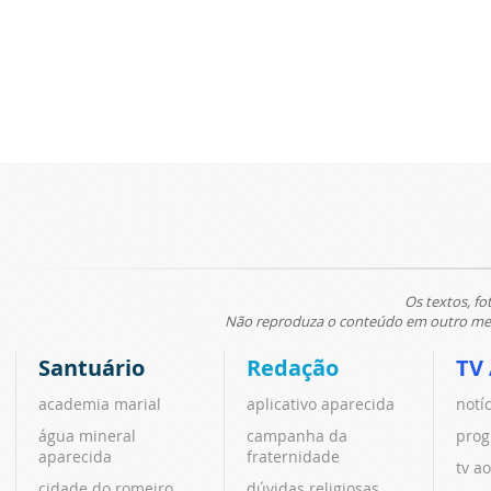
Os textos, fo
Não reproduza o conteúdo em outro meio
Santuário
Redação
TV
academia marial
aplicativo aparecida
notí
água mineral
campanha da
prog
aparecida
fraternidade
tv ao
cidade do romeiro
dúvidas religiosas