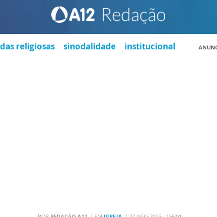
das religiosas
sinodalidade
institucional
ANUNC
POR
REDAÇÃO A12
EM
IGREJA
27 AGO 2015 - 15H01