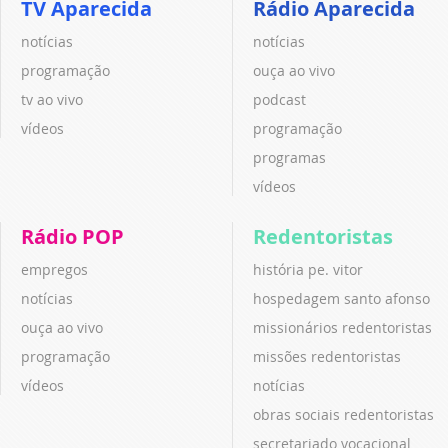
TV Aparecida
Rádio Aparecida
notícias
notícias
programação
ouça ao vivo
tv ao vivo
podcast
vídeos
programação
programas
vídeos
Rádio POP
Redentoristas
empregos
história pe. vitor
notícias
hospedagem santo afonso
ouça ao vivo
missionários redentoristas
programação
missões redentoristas
vídeos
notícias
obras sociais redentoristas
secretariado vocacional