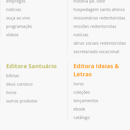
empregos
história pe. vitor
notícias
hospedagem santo afonso
ouça ao vivo
missionários redentoristas
programação
missões redentoristas
vídeos
notícias
obras sociais redentoristas
secretariado vocacional
Editora Santuário
Editora Ideias &
Letras
bíblias
livros
deus conosco
coleções
livros
lançamentos
outros produtos
ebook
catálogo