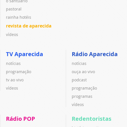
o santuário
pastoral
rainha hotéis
revista de aparecida
vídeos
TV Aparecida
Rádio Aparecida
notícias
notícias
programação
ouça ao vivo
tv ao vivo
podcast
vídeos
programação
programas
vídeos
Rádio POP
Redentoristas