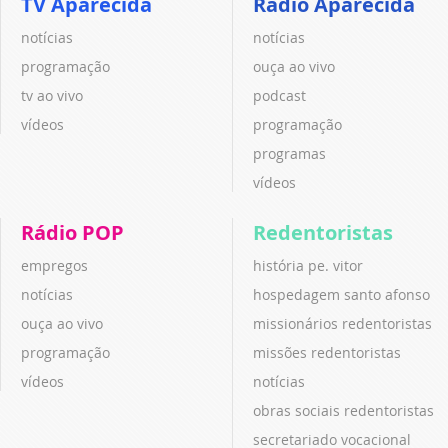
TV Aparecida
Rádio Aparecida
notícias
notícias
programação
ouça ao vivo
tv ao vivo
podcast
vídeos
programação
programas
vídeos
Rádio POP
Redentoristas
empregos
história pe. vitor
notícias
hospedagem santo afonso
ouça ao vivo
missionários redentoristas
programação
missões redentoristas
vídeos
notícias
obras sociais redentoristas
secretariado vocacional