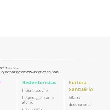
reito autoral.
12 (faleconosco@santuarionacional.com).
P
Redentoristas
Editora
Santuário
história pe. vitor
bíblias
hospedagem santo
afonso
deus conosco
missionários