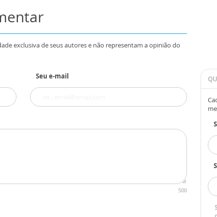
omentar
dade exclusiva de seus autores e não representam a opinião do
Seu e-mail
QU
Cad
me
S
500