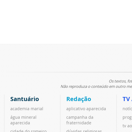
Os textos, fo
Não reproduza o conteúdo em outro meio
Santuário
Redação
TV
academia marial
aplicativo aparecida
notí
água mineral
campanha da
prog
aparecida
fraternidade
tv ao
cidade do romeiro
dúvidas religiosas