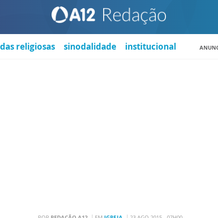
das religiosas
sinodalidade
institucional
ANUNC
POR
REDAÇÃO A12
EM
IGREJA
23 AGO 2015 - 07H00