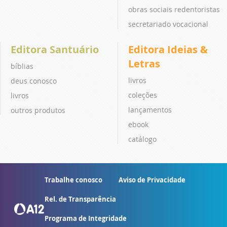
obras sociais redentoristas
secretariado vocacional
Editora Santuário
Editora Ideias &
Letras
bíblias
livros
deus conosco
coleções
livros
lançamentos
outros produtos
ebook
catálogo
Trabalhe conosco
Aviso de Privacidade
Rel. de Transparência
Programa de Integridade