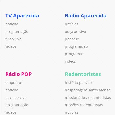
TV Aparecida
Rádio Aparecida
notícias
notícias
programação
ouça ao vivo
tv ao vivo
podcast
vídeos
programação
programas
vídeos
Rádio POP
Redentoristas
empregos
história pe. vitor
notícias
hospedagem santo afonso
ouça ao vivo
missionários redentoristas
programação
missões redentoristas
vídeos
notícias