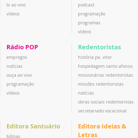
tv ao vivo
podcast
vídeos
programação
programas
vídeos
Rádio POP
Redentoristas
empregos
história pe. vitor
notícias
hospedagem santo afonso
ouça ao vivo
missionários redentoristas
programação
missões redentoristas
vídeos
notícias
obras sociais redentoristas
secretariado vocacional
Editora Santuário
Editora Ideias &
Letras
bíblias