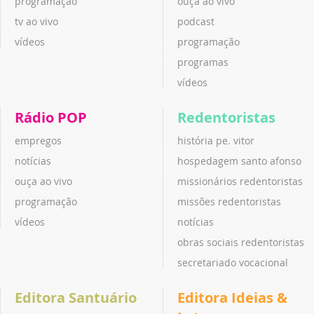
programação
ouça ao vivo
tv ao vivo
podcast
vídeos
programação
programas
vídeos
Rádio POP
Redentoristas
empregos
história pe. vitor
notícias
hospedagem santo afonso
ouça ao vivo
missionários redentoristas
programação
missões redentoristas
vídeos
notícias
obras sociais redentoristas
secretariado vocacional
Editora Santuário
Editora Ideias &