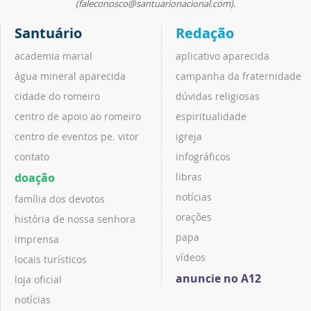
(faleconosco@santuarionacional.com).
Santuário
Redação
academia marial
aplicativo aparecida
água mineral aparecida
campanha da fraternidade
cidade do romeiro
dúvidas religiosas
centro de apoio ao romeiro
espiritualidade
centro de eventos pe. vitor
igreja
contato
infográficos
doação
libras
notícias
família dos devotos
orações
história de nossa senhora
papa
imprensa
vídeos
locais turísticos
anuncie no A12
loja oficial
notícias