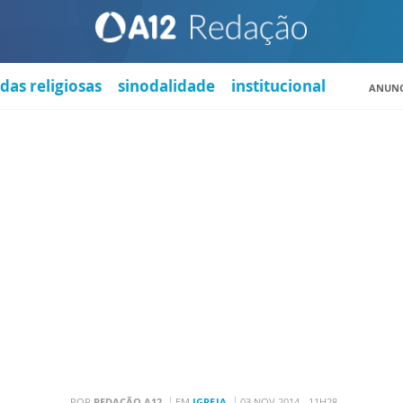
das religiosas
sinodalidade
institucional
ANUNC
POR
REDAÇÃO A12
EM
IGREJA
03 NOV 2014 - 11H28