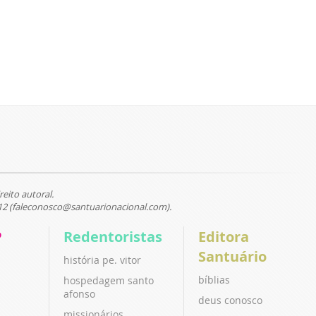
reito autoral.
12 (faleconosco@santuarionacional.com).
P
Redentoristas
Editora
Santuário
história pe. vitor
bíblias
hospedagem santo
afonso
deus conosco
missionários