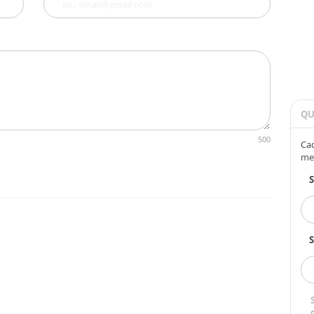
QU
500
Cad
me
S