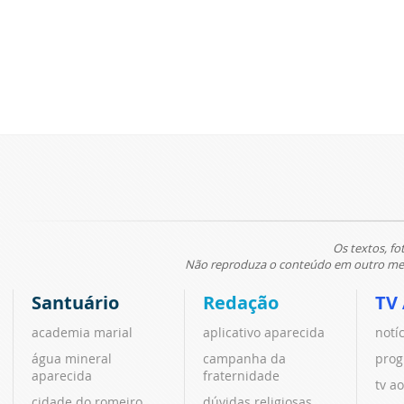
Os textos, fo
Não reproduza o conteúdo em outro meio
Santuário
Redação
TV
academia marial
aplicativo aparecida
notí
água mineral
campanha da
prog
aparecida
fraternidade
tv ao
cidade do romeiro
dúvidas religiosas