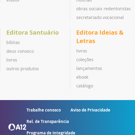
obras sociais redentoristas
secretariado vocacional
Editora Santuário
Editora Ideias &
Letras
bíblias
livros
deus conosco
coleções
livros
lançamentos
outros produtos
ebook
catálogo
Trabalhe conosco
Aviso de Privacidade
Rel. de Transparência
Programa de Integridade