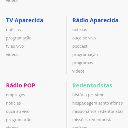
vídeos
TV Aparecida
Rádio Aparecida
notícias
notícias
programação
ouça ao vivo
tv ao vivo
podcast
vídeos
programação
programas
vídeos
Rádio POP
Redentoristas
empregos
história pe. vitor
notícias
hospedagem santo afonso
ouça ao vivo
missionários redentoristas
programação
missões redentoristas
vídeos
notícias