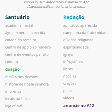
impresso, sem autorização expressa do A12
(faleconosco@santuarionacional.com).
Santuário
Redação
academia marial
aplicativo aparecida
água mineral aparecida
campanha da fraternidade
cidade do romeiro
dúvidas religiosas
centro de apoio ao romeiro
espiritualidade
centro de eventos pe. vitor
igreja
contato
infográficos
doação
libras
notícias
família dos devotos
orações
história de nossa senhora
papa
imprensa
vídeos
locais turísticos
anuncie no A12
loja oficial