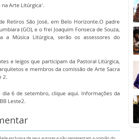
na Arte Litúrgica’.
de Retiros São José, em Belo Horizonte.O padre
umbiara (GO), e o frei Joaquim Fonseca de Souza,
a a Música Litúrgica, serão os assessores do
es e leigos que participam da Pastoral Litúrgica,
arquitetos e membros da comissão de Arte Sacra
e 2.
o dia 6 de setembro, clique aqui. Informações da
NBB Leste2.
omentar
dade exclusiva de seus autores e não representam a opinião do