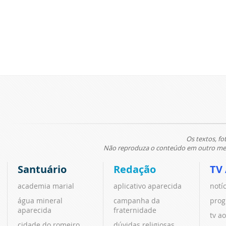
Os textos, fo
Não reproduza o conteúdo em outro meio
Santuário
Redação
TV
academia marial
aplicativo aparecida
notí
água mineral
campanha da
prog
aparecida
fraternidade
tv ao
cidade do romeiro
dúvidas religiosas