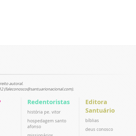
reito autoral.
12 (faleconosco@santuarionacional.com).
P
Redentoristas
Editora
Santuário
história pe. vitor
bíblias
hospedagem santo
afonso
deus conosco
missionários