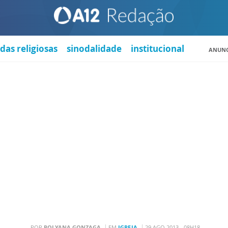
das religiosas
sinodalidade
institucional
ANUNC
POR
POLYANA GONZAGA
EM
IGREJA
29 AGO 2013 - 08H18