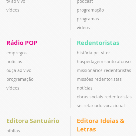
tv ao vivo
podcast
vídeos
programação
programas
vídeos
Rádio POP
Redentoristas
empregos
história pe. vitor
notícias
hospedagem santo afonso
ouça ao vivo
missionários redentoristas
programação
missões redentoristas
vídeos
notícias
obras sociais redentoristas
secretariado vocacional
Editora Santuário
Editora Ideias &
Letras
bíblias