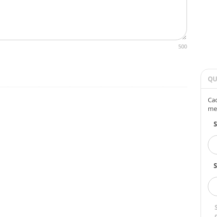
500
QU
Cad
me
S