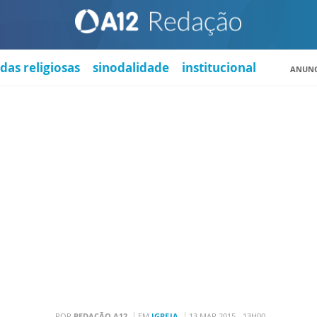
das religiosas
sinodalidade
institucional
ANUNC
POR
REDAÇÃO A12
EM
IGREJA
13 MAR 2015 - 13H00