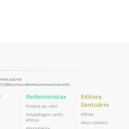
reito autoral.
12 (faleconosco@santuarionacional.com).
P
Redentoristas
Editora
Santuário
história pe. vitor
bíblias
hospedagem santo
afonso
deus conosco
missionários