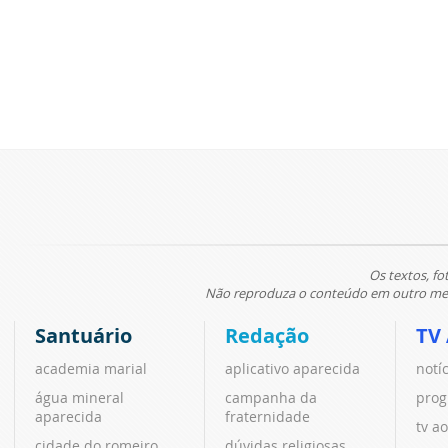
Os textos, fo
Não reproduza o conteúdo em outro meio
Santuário
Redação
TV
academia marial
aplicativo aparecida
notí
água mineral
campanha da
prog
aparecida
fraternidade
tv ao
cidade do romeiro
dúvidas religiosas