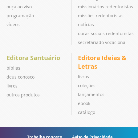
ouça ao vivo
missionários redentoristas
programação
missões redentoristas
vídeos
notícias
obras sociais redentoristas
secretariado vocacional
Editora Santuário
Editora Ideias &
Letras
bíblias
livros
deus conosco
coleções
livros
lançamentos
outros produtos
ebook
catálogo
Trabalhe conosco
Aviso de Privacidade