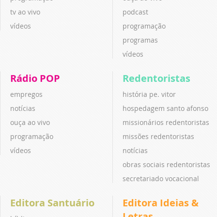
tv ao vivo
podcast
vídeos
programação
programas
vídeos
Rádio POP
Redentoristas
empregos
história pe. vitor
notícias
hospedagem santo afonso
ouça ao vivo
missionários redentoristas
programação
missões redentoristas
vídeos
notícias
obras sociais redentoristas
secretariado vocacional
Editora Santuário
Editora Ideias &
Letras