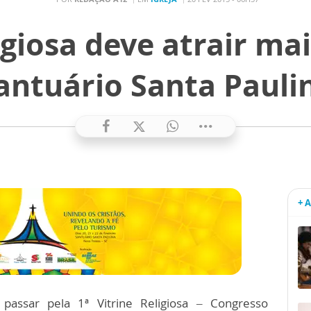
igiosa deve atrair ma
antuário Santa Pauli
+ 
assar pela 1ª Vitrine Religiosa – Congresso