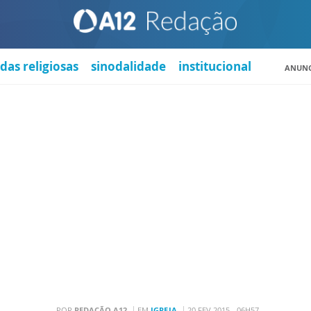
das religiosas
sinodalidade
institucional
ANUNC
POR
REDAÇÃO A12
EM
IGREJA
20 FEV 2015 - 06H57