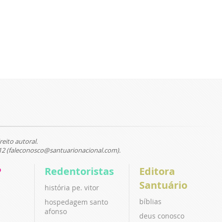
reito autoral.
12 (faleconosco@santuarionacional.com).
P
Redentoristas
Editora
Santuário
história pe. vitor
bíblias
hospedagem santo
afonso
deus conosco