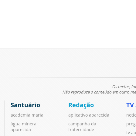
Os textos, fo
Não reproduza o conteúdo em outro meio
Santuário
Redação
TV
academia marial
aplicativo aparecida
notí
água mineral
campanha da
prog
aparecida
fraternidade
tv ao