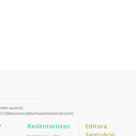
reito autoral.
12 (faleconosco@santuarionacional.com).
P
Redentoristas
Editora
Santuário