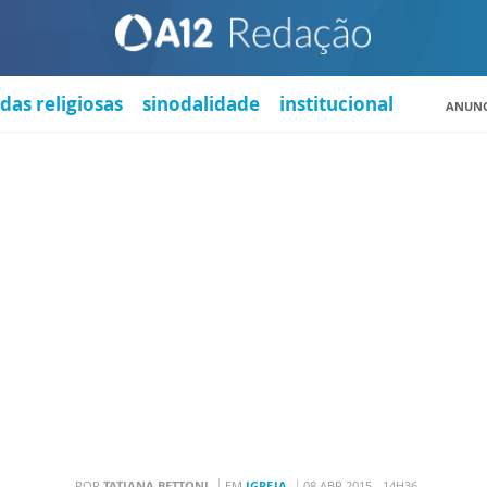
das religiosas
sinodalidade
institucional
ANUNC
POR
TATIANA BETTONI
EM
IGREJA
08 ABR 2015 - 14H36