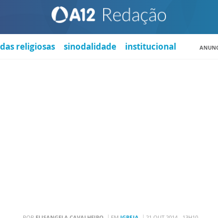
das religiosas
sinodalidade
institucional
ANUNC
POR
ELISANGELA CAVALHEIRO
EM
IGREJA
21 OUT 2014 - 13H10