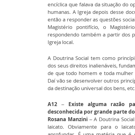
encíclica que falava da situação do 
humanas. A Igreja depois desse docu
então a responder as questões socia
Magistério pontifício, o Magistér
respondendo também a partir dos pr
Igreja local.
A Doutrina Social tem como princí
dos seus direitos inalienáveis, fund
de que todo homem e toda mulher 
Daí vão se desenvolver outros princí
da destinação universal dos bens, etc
A12 – Existe alguma razão pa
desconhecida por grande parte dos
Rosana Manzini –
A Doutrina Social
laicato. Obviamente para o laica
aprofundar. É uma matéria que é d