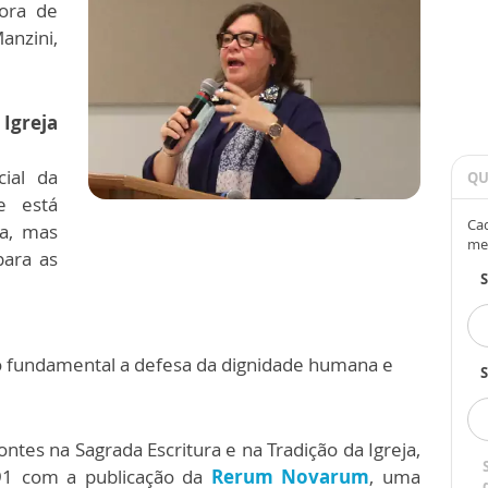
ora de
anzini,
 Igreja
ial da
QU
e está
Cad
a, mas
me
para as
io fundamental a defesa da dignidade humana e
S
ontes na Sagrada Escritura e na Tradição da Igreja,
91 com a publicação da
Rerum Novarum
,
uma