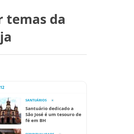
r temas da
ja
A12
SANTUÁRIOS
Santuário dedicado a
São José é um tesouro de
fé em BH