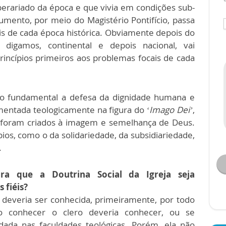
operariado da época e que vivia em condições sub-
mento, por meio do Magistério Pontifício, passa
is de cada época histórica. Obviamente depois do
io digamos, continental e depois nacional, vai
incípios primeiros aos problemas focais de cada
pio fundamental a defesa da dignidade humana e
amentada teologicamente na figura do
‘Imago Dei’
,
foram criados à imagem e semelhança de Deus.
pios, como o da solidariedade, da subsidiariedade,
.
ra que a Doutrina Social da Igreja seja
 fiéis?
 deveria ser conhecida, primeiramente, por todo
to conhecer o clero deveria conhecer, ou se
ada nas faculdades teológicas. Porém, ela não