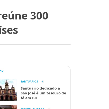
reúne 300
íses
A12
SANTUÁRIOS
Santuário dedicado a
São José é um tesouro de
fé em BH