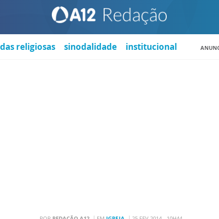
das religiosas
sinodalidade
institucional
ANUNC
POR
REDAÇÃO A12
EM
IGREJA
25 FEV 2014 - 10H44