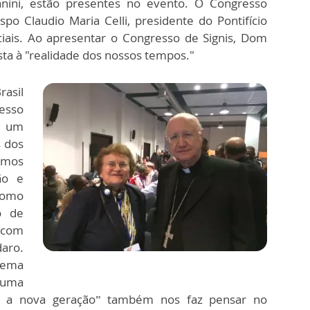
anini, estão presentes no evento. O Congresso
o Claudio Maria Celli, presidente do Pontifício
iais. Ao apresentar o Congresso de Signis, Dom
sta à "realidade dos nossos tempos."
rasil
esso
é um
 dos
amos
ão e
como
o de
, com
aro.
 tema
 uma
om a nova geração” também nos faz pensar no