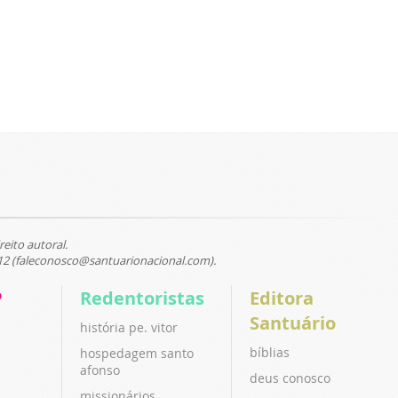
reito autoral.
12 (faleconosco@santuarionacional.com).
P
Redentoristas
Editora
Santuário
história pe. vitor
bíblias
hospedagem santo
afonso
deus conosco
missionários