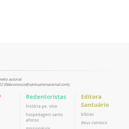
reito autoral.
12 (faleconosco@santuarionacional.com).
P
Redentoristas
Editora
Santuário
história pe. vitor
bíblias
hospedagem santo
afonso
deus conosco
missionários