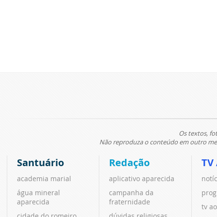
Os textos, fo
Não reproduza o conteúdo em outro meio
Santuário
Redação
TV
academia marial
aplicativo aparecida
notí
água mineral
campanha da
prog
aparecida
fraternidade
tv ao
cidade do romeiro
dúvidas religiosas