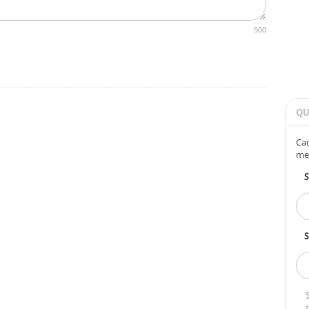
500
QU
Cad
me
S