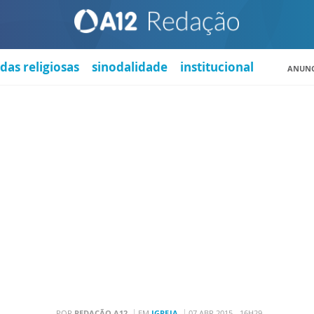
das religiosas
sinodalidade
institucional
ANUNC
POR
REDAÇÃO A12
EM
IGREJA
07 ABR 2015 - 16H29