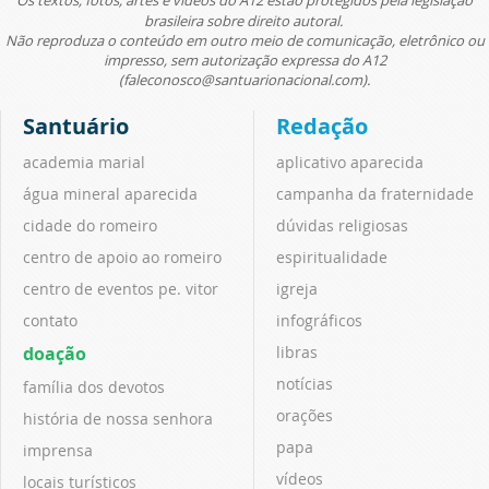
brasileira sobre direito autoral.
Não reproduza o conteúdo em outro meio de comunicação, eletrônico ou
impresso, sem autorização expressa do A12
(faleconosco@santuarionacional.com).
Santuário
Redação
academia marial
aplicativo aparecida
água mineral aparecida
campanha da fraternidade
cidade do romeiro
dúvidas religiosas
centro de apoio ao romeiro
espiritualidade
centro de eventos pe. vitor
igreja
contato
infográficos
doação
libras
notícias
família dos devotos
orações
história de nossa senhora
papa
imprensa
vídeos
locais turísticos