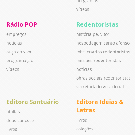
programas
vídeos
Rádio POP
Redentoristas
empregos
história pe. vitor
notícias
hospedagem santo afonso
ouça ao vivo
missionários redentoristas
programação
missões redentoristas
vídeos
notícias
obras sociais redentoristas
secretariado vocacional
Editora Santuário
Editora Ideias &
Letras
bíblias
livros
deus conosco
coleções
livros