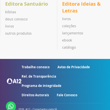
Editora Santuário
Editora Ideias &
Letras
bíblias
livros
deus conosco
coleções
livros
lançamentos
outros produtos
ebook
catálogo
Trabalhe conosco
Aviso de Privacidade
Rel. de Transparência
Programa de Integridade
Direitos Autorais
Fale Conosco
© 2007 - 2026. A12 - Conectados pela fé.