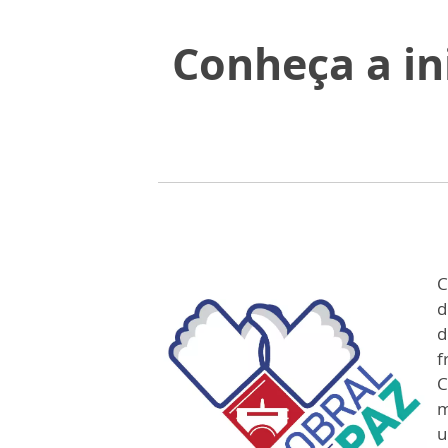
Conheça a in
C
d
d
f
C
m
u