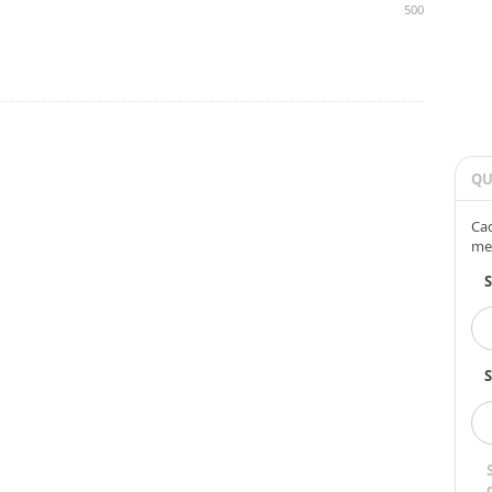
500
QU
Cad
me
S