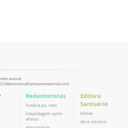
reito autoral.
12 (faleconosco@santuarionacional.com).
P
Redentoristas
Editora
Santuário
história pe. vitor
bíblias
hospedagem santo
afonso
deus conosco
missionários