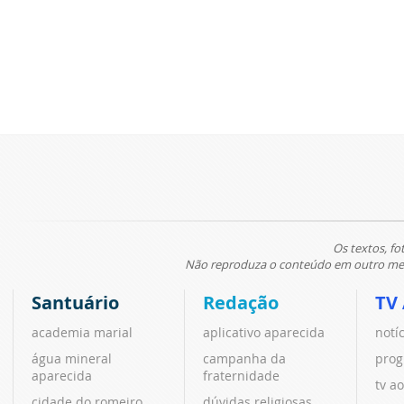
Os textos, fo
Não reproduza o conteúdo em outro meio
Santuário
Redação
TV
academia marial
aplicativo aparecida
notí
água mineral
campanha da
prog
aparecida
fraternidade
tv ao
cidade do romeiro
dúvidas religiosas