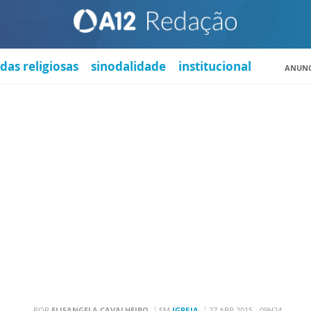
das religiosas
sinodalidade
institucional
ANUNC
POR
ELISANGELA CAVALHEIRO
EM
IGREJA
27 ABR 2015 - 09H24