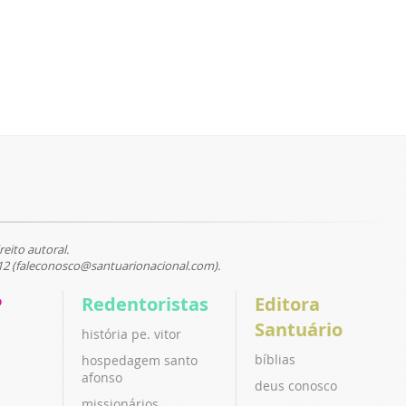
reito autoral.
12 (faleconosco@santuarionacional.com).
P
Redentoristas
Editora
Santuário
história pe. vitor
bíblias
hospedagem santo
afonso
deus conosco
missionários