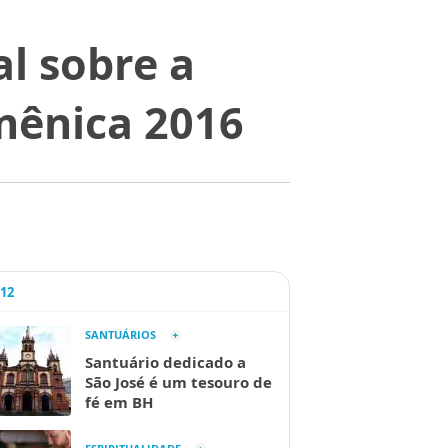
al sobre a
mênica 2016
A12
SANTUÁRIOS
Santuário dedicado a
São José é um tesouro de
fé em BH