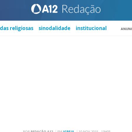
das religiosas
sinodalidade
institucional
ANUNC
POR
REDAÇÃO A12
EM
IGREJA
10 NOV 2015 - 13H05