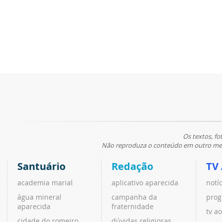
Os textos, fo
Não reproduza o conteúdo em outro meio
Santuário
Redação
TV
academia marial
aplicativo aparecida
notí
água mineral
campanha da
prog
aparecida
fraternidade
tv ao
cidade do romeiro
dúvidas religiosas