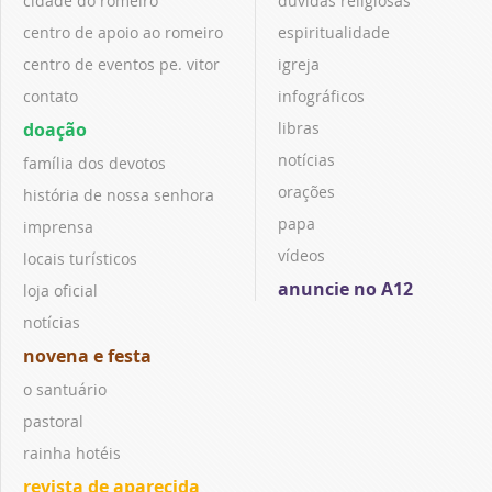
cidade do romeiro
dúvidas religiosas
centro de apoio ao romeiro
espiritualidade
centro de eventos pe. vitor
igreja
contato
infográficos
doação
libras
notícias
família dos devotos
orações
história de nossa senhora
papa
imprensa
vídeos
locais turísticos
anuncie no A12
loja oficial
notícias
novena e festa
o santuário
pastoral
rainha hotéis
revista de aparecida