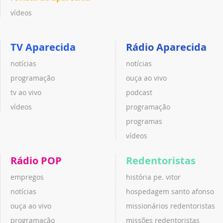
vídeos
TV Aparecida
Rádio Aparecida
notícias
notícias
programação
ouça ao vivo
tv ao vivo
podcast
vídeos
programação
programas
vídeos
Rádio POP
Redentoristas
empregos
história pe. vitor
notícias
hospedagem santo afonso
ouça ao vivo
missionários redentoristas
programação
missões redentoristas