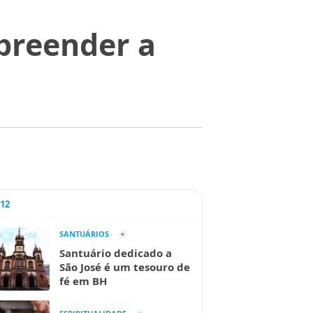
preender a
A12
SANTUÁRIOS
Santuário dedicado a
São José é um tesouro de
fé em BH