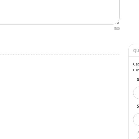
500
QU
Cad
me
S