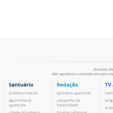
Os textos, fo
Não reproduza o conteúdo em outro meio
Santuário
Redação
TV
academia marial
aplicativo aparecida
notí
água mineral
campanha da
prog
aparecida
fraternidade
tv ao
cidade do romeiro
dúvidas religiosas