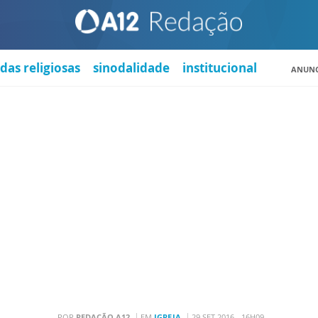
das religiosas
sinodalidade
institucional
ANUNC
POR
REDAÇÃO A12
EM
IGREJA
29 SET 2016 - 16H09