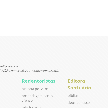
reito autoral.
12 (faleconosco@santuarionacional.com).
P
Redentoristas
Editora
Santuário
história pe. vitor
bíblias
hospedagem santo
afonso
deus conosco
missionários