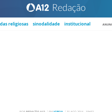
das religiosas
sinodalidade
institucional
ANUNC
POR
REDAÇÃO A12
EM
IGREJA
31 AGO 2014 - 10H32