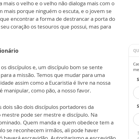
 mais o velho e o velho não dialoga mais com o
m mais porque ninguém o escuta, e o jovem se
que encontrar a forma de destrancar a porta do
o seu coração os tesouros que possui, mas para
sionário
QU
Cad
os discípulos e, um discípulo bom se sente
me
m para a missão. Temos que mudar para uma
idade assim como a Eucaristia é livre na nossa
té manipular, como pão, a nosso favor.
 dois são dois discípulos portadores da
S
 o mestre pode ser mestre e discípulo. Na
 dominado. Quem manda e quem obedece tem a
lo se reconhecem irmãos, ali pode haver
só haverá escravidão. Autoritarismo e escravidão,