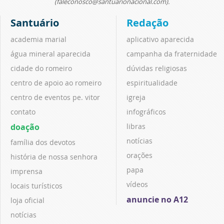
(faleconosco@santuarionacional.com).
Santuário
Redação
academia marial
aplicativo aparecida
água mineral aparecida
campanha da fraternidade
cidade do romeiro
dúvidas religiosas
centro de apoio ao romeiro
espiritualidade
centro de eventos pe. vitor
igreja
contato
infográficos
doação
libras
notícias
família dos devotos
orações
história de nossa senhora
papa
imprensa
vídeos
locais turísticos
anuncie no A12
loja oficial
notícias